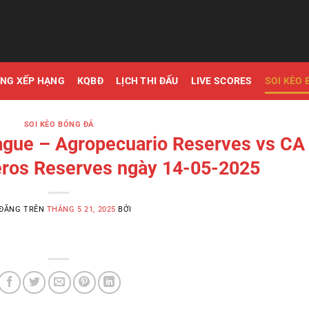
NG XẾP HẠNG
KQBĐ
LỊCH THI ĐẤU
LIVE SCORES
SOI KÈO 
SOI KÈO BÓNG ĐÁ
ague – Agropecuario Reserves vs CA
eros Reserves ngày 14-05-2025
 ĐĂNG TRÊN
THÁNG 5 21, 2025
BỞI