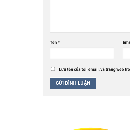
Tên
*
Ema
Lưu tên của tôi, email, và trang web tro