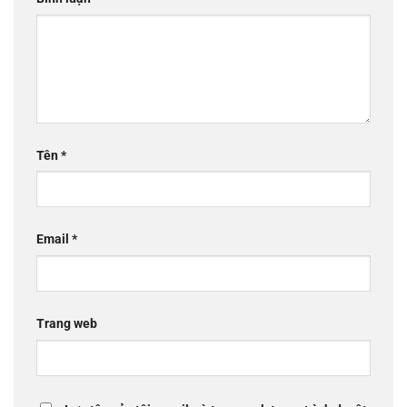
Tên
*
Email
*
Trang web