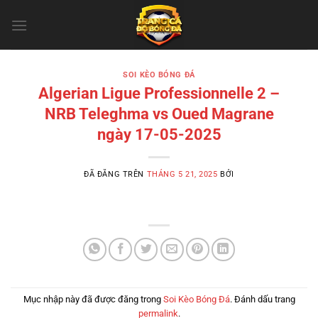
Chuyển
đến
nội
dung
SOI KÈO BÓNG ĐÁ
Algerian Ligue Professionnelle 2 –
NRB Teleghma vs Oued Magrane
ngày 17-05-2025
ĐÃ ĐĂNG TRÊN
THÁNG 5 21, 2025
BỞI
Mục nhập này đã được đăng trong
Soi Kèo Bóng Đá
. Đánh dấu trang
permalink
.