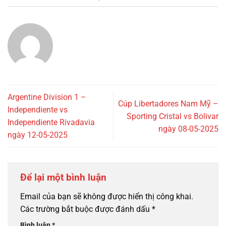
Argentine Division 1 –
Cúp Libertadores Nam Mỹ –
Independiente vs
Sporting Cristal vs Bolivar
Independiente Rivadavia
ngày 08-05-2025
ngày 12-05-2025
Để lại một bình luận
Email của bạn sẽ không được hiển thị công khai.
Các trường bắt buộc được đánh dấu
*
Bình luận
*