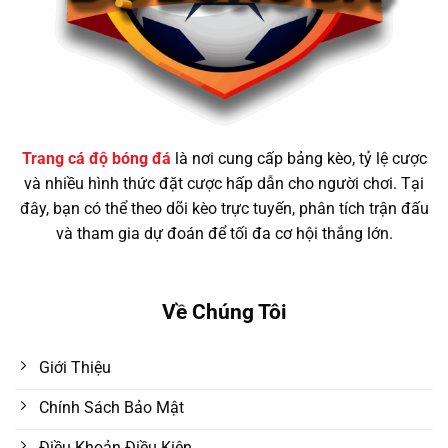
Trang cá độ bóng đá
là nơi cung cấp bảng kèo, tỷ lệ cược
và nhiều hình thức đặt cược hấp dẫn cho người chơi. Tại
đây, bạn có thể theo dõi kèo trực tuyến, phân tích trận đấu
và tham gia dự đoán để tối đa cơ hội thắng lớn.
Về Chúng Tôi
Giới Thiệu
Chính Sách Bảo Mật
Điều Khoản Điều Kiện