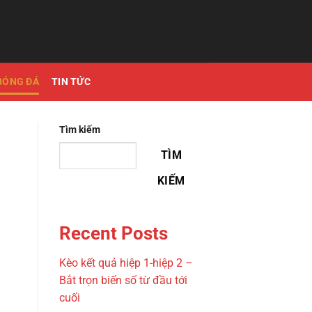
BÓNG ĐÁ
TIN TỨC
Tìm kiếm
TÌM
KIẾM
Recent Posts
Kèo kết quả hiệp 1-hiệp 2 –
Bắt trọn biến số từ đầu tới
cuối