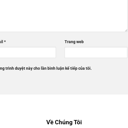
il
*
Trang web
ng trình duyệt này cho lần bình luận kế tiếp của tôi.
Về Chúng Tôi