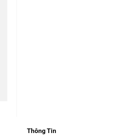
Thông Tin