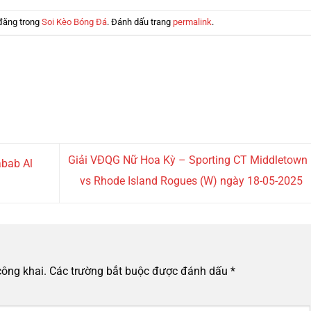
đăng trong
Soi Kèo Bóng Đá
. Đánh dấu trang
permalink
.
Giải VĐQG Nữ Hoa Kỳ – Sporting CT Middletown
abab Al
vs Rhode Island Rogues (W) ngày 18-05-2025
công khai.
Các trường bắt buộc được đánh dấu
*