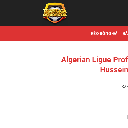
Chuyển
đến
nội
dung
KÈO BÓNG ĐÁ
BẢ
Algerian Ligue Pro
Hussein
ĐÃ