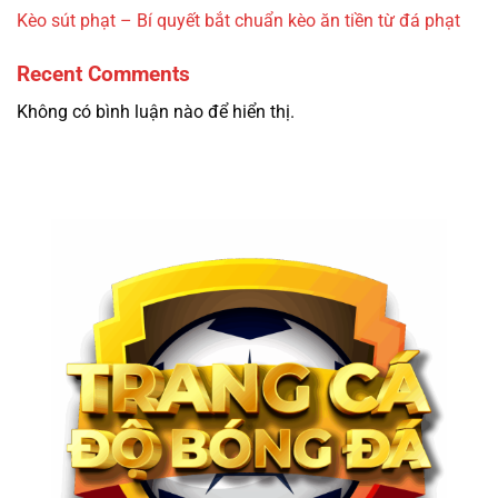
Kèo sút phạt – Bí quyết bắt chuẩn kèo ăn tiền từ đá phạt
Recent Comments
Không có bình luận nào để hiển thị.