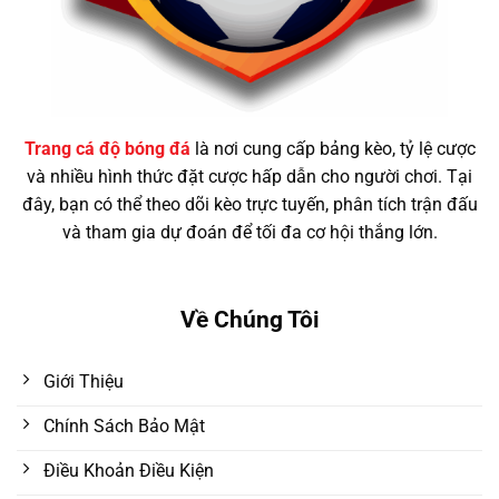
Trang cá độ bóng đá
là nơi cung cấp bảng kèo, tỷ lệ cược
và nhiều hình thức đặt cược hấp dẫn cho người chơi. Tại
đây, bạn có thể theo dõi kèo trực tuyến, phân tích trận đấu
và tham gia dự đoán để tối đa cơ hội thắng lớn.
Về Chúng Tôi
Giới Thiệu
Chính Sách Bảo Mật
Điều Khoản Điều Kiện