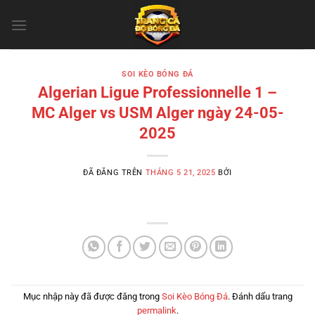
Chuyển
đến
nội
dung
SOI KÈO BÓNG ĐÁ
Algerian Ligue Professionnelle 1 –
MC Alger vs USM Alger ngày 24-05-
2025
ĐÃ ĐĂNG TRÊN
THÁNG 5 21, 2025
BỞI
Mục nhập này đã được đăng trong
Soi Kèo Bóng Đá
. Đánh dấu trang
permalink
.