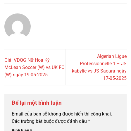
Algerian Ligue
Giải VĐQG Nữ Hoa Kỳ –
Professionnelle 1 – JS
McLean Soccer (W) vs UK FC
kabylie vs JS Saoura ngày
(W) ngày 19-05-2025
17-05-2025
Để lại một bình luận
Email của bạn sẽ không được hiển thị công khai.
Các trường bắt buộc được đánh dấu
*
Bình luận
*