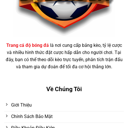
Trang cá độ bóng đá
là nơi cung cấp bảng kèo, tỷ lệ cược
và nhiều hình thức đặt cược hấp dẫn cho người chơi. Tại
đây, bạn có thể theo dõi kèo trực tuyến, phân tích trận đấu
và tham gia dự đoán để tối đa cơ hội thắng lớn.
Về Chúng Tôi
Giới Thiệu
Chính Sách Bảo Mật
Điều Khoản Điều Kiện