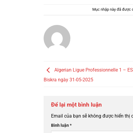
Mục nhập này đã được 
Algerian Ligue Professionnelle 1 – ES
Biskra ngày 31-05-2025
Để lại một bình luận
Email của bạn sẽ không được hiển thị 
Bình luận
*