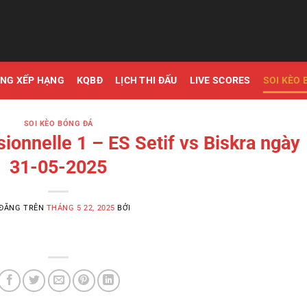
NG XẾP HẠNG
KQBĐ
LỊCH THI ĐẤU
LIVE SCORES
SOI KÈO 
SOI KÈO BÓNG ĐÁ
sionnelle 1 – ES Setif vs Biskra ngày
31-05-2025
 ĐĂNG TRÊN
THÁNG 5 22, 2025
BỞI