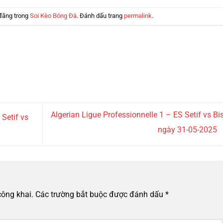
đăng trong
Soi Kèo Bóng Đá
. Đánh dấu trang
permalink
.
Algerian Ligue Professionnelle 1 – ES Setif vs Bi
 Setif vs
ngày 31-05-2025
công khai.
Các trường bắt buộc được đánh dấu
*