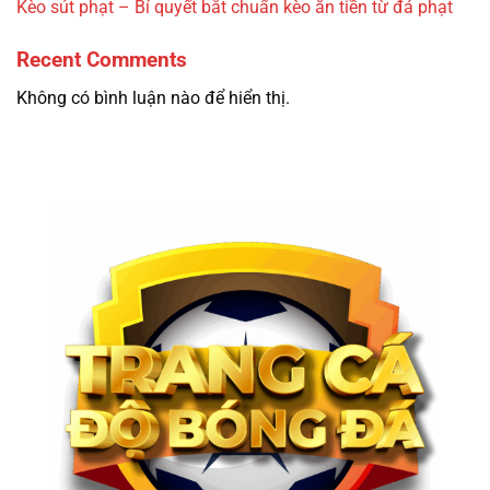
Kèo sút phạt – Bí quyết bắt chuẩn kèo ăn tiền từ đá phạt
Recent Comments
Không có bình luận nào để hiển thị.