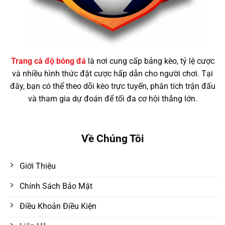
Trang cá độ bóng đá
là nơi cung cấp bảng kèo, tỷ lệ cược
và nhiều hình thức đặt cược hấp dẫn cho người chơi. Tại
đây, bạn có thể theo dõi kèo trực tuyến, phân tích trận đấu
và tham gia dự đoán để tối đa cơ hội thắng lớn.
Về Chúng Tôi
Giới Thiệu
Chính Sách Bảo Mật
Điều Khoản Điều Kiện