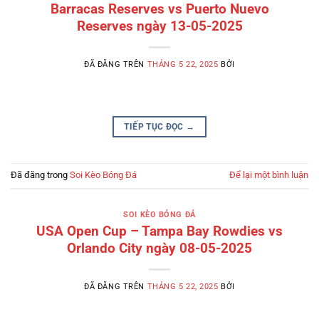
Barracas Reserves vs Puerto Nuevo
Reserves ngày 13-05-2025
ĐÃ ĐĂNG TRÊN
THÁNG 5 22, 2025
BỞI
TIẾP TỤC ĐỌC
→
Đã đăng trong
Soi Kèo Bóng Đá
Để lại một bình luận
SOI KÈO BÓNG ĐÁ
USA Open Cup – Tampa Bay Rowdies vs
Orlando City ngày 08-05-2025
ĐÃ ĐĂNG TRÊN
THÁNG 5 22, 2025
BỞI