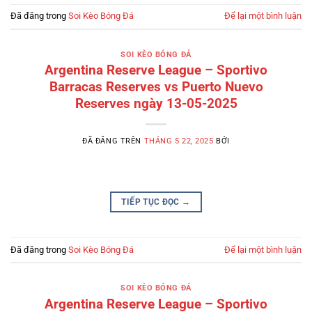
Đã đăng trong
Soi Kèo Bóng Đá
Để lại một bình luận
SOI KÈO BÓNG ĐÁ
Argentina Reserve League – Sportivo
Barracas Reserves vs Puerto Nuevo
Reserves ngày 13-05-2025
ĐÃ ĐĂNG TRÊN
THÁNG 5 22, 2025
BỞI
TIẾP TỤC ĐỌC
→
Đã đăng trong
Soi Kèo Bóng Đá
Để lại một bình luận
SOI KÈO BÓNG ĐÁ
Argentina Reserve League – Sportivo