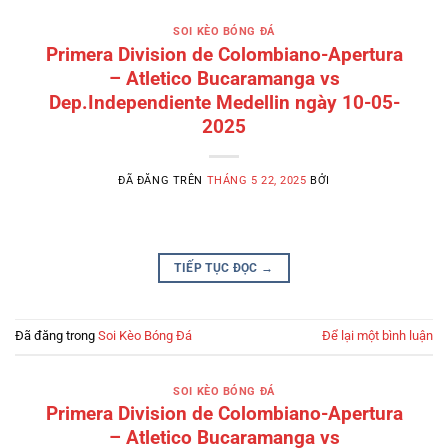
SOI KÈO BÓNG ĐÁ
Primera Division de Colombiano-Apertura
– Atletico Bucaramanga vs
Dep.Independiente Medellin ngày 10-05-
2025
ĐÃ ĐĂNG TRÊN
THÁNG 5 22, 2025
BỞI
TIẾP TỤC ĐỌC
→
Đã đăng trong
Soi Kèo Bóng Đá
Để lại một bình luận
SOI KÈO BÓNG ĐÁ
Primera Division de Colombiano-Apertura
– Atletico Bucaramanga vs