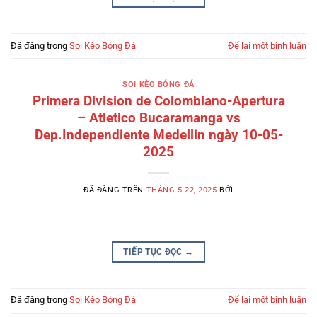
Đã đăng trong
Soi Kèo Bóng Đá
Để lại một bình luận
SOI KÈO BÓNG ĐÁ
Primera Division de Colombiano-Apertura
– Atletico Bucaramanga vs
Dep.Independiente Medellin ngày 10-05-
2025
ĐÃ ĐĂNG TRÊN
THÁNG 5 22, 2025
BỞI
TIẾP TỤC ĐỌC
→
Đã đăng trong
Soi Kèo Bóng Đá
Để lại một bình luận